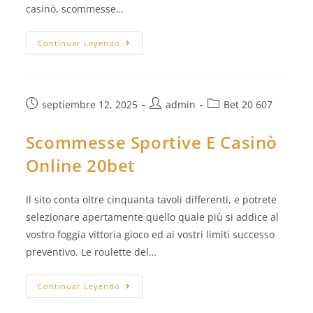
casinò, scommesse…
Continuar Leyendo
septiembre 12, 2025
admin
Bet 20 607
Scommesse Sportive E Casinò
Online 20bet
Il sito conta oltre cinquanta tavoli differenti, e potrete
selezionare apertamente quello quale più si addice al
vostro foggia vittoria gioco ed ai vostri limiti successo
preventivo. Le roulette del…
Continuar Leyendo