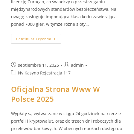
licencję Curaçao, co świadczy o przestrzeganiu
międzynarodowych standardów bezpieczeństwa. Na
uwagę zasługuje imponująca klasa kodu zawierająca
ponad 7000 gier, w tymże różne sloty…
Continuar Leyendo
septiembre 11, 2025
admin
Nv Kasyno Rejestracja 117
Oficjalna Strona Www W
Polsce 2025
Wypłaty są wytwarzane w ciągu 24 godzinek na rzecz e-
portfeli i kryptowalut, oraz do trzech dni roboczych dla
przelewów bankowych. W obecnych epokach dostęp do