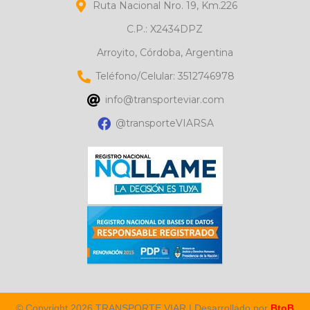
Ruta Nacional Nro. 19, Km.226
C.P.: X2434DPZ
Arroyito, Córdoba, Argentina
Teléfono/Celular: 3512746978
info@transporteviar.com
@transporteVIARSA
© Copyright 2026 TRANSPORTE VIAR | Desarrollado por
BtoB