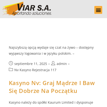
Najszybszą opcją wydaje się czat na żywo – dostępny
wyjąwszy logowania i w języku polskim. –
septiembre 11, 2025
admin
Nv Kasyno Rejestracja 117
Kasyno Nv: Graj Mądrze I Baw
Się Dobrze Na Początku
Kasyno należy do spółki Kaurum Limited i dysponuje