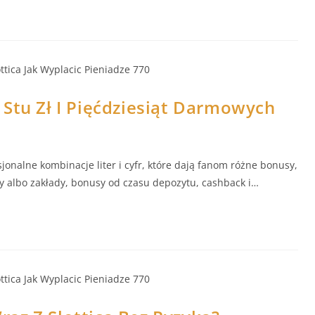
ottica Jak Wyplacic Pieniadze 770
s Stu Zł I Pięćdziesiąt Darmowych
sjonalne kombinacje liter i cyfr, które dają fanom różne bonusy,
y albo zakłady, bonusy od czasu depozytu, cashback i…
ottica Jak Wyplacic Pieniadze 770