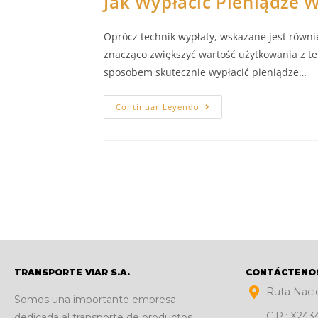
Jak Wypłacić Pieniądze W
Oprócz technik wypłaty, wskazane jest równ
znacząco zwiększyć wartość użytkowania z te
sposobem skutecznie wypłacić pieniądze…
Continuar Leyendo
TRANSPORTE VIAR S.A.
CONTÁCTENO
Ruta Nacio
Somos una importante empresa
C.P.: X24
dedicada al transporte de productos