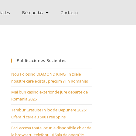
dades
Búsquedas
Contacto
Publicaciones Recientes
Nou Folosind DIAMOND KING, In zilele
noastre care exista , precum ?i in Romania!
Mai bun casino exterior de jure departe de
Romania 2026
Tambur Gratuite In loc de Depunere 2026:
Ofera ?i care au 500 Free Spins
Faci accesa toate jocurile disponibile chiar de
la browserul telefonului Sala de opera?ie