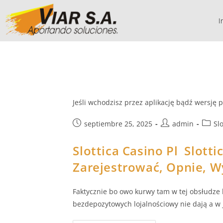
I
Jeśli wchodzisz przez aplikację bądź wersję 
septiembre 25, 2025
admin
Sl
Slottica Casino Pl ️ Slott
Zarejestrować, Opnie, W
Faktycznie bo owo kurwy tam w tej obsłudze 
bezdepozytowych lojalnościowy nie dają a w j