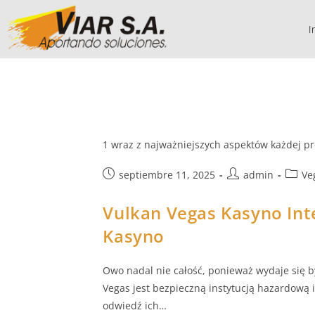
I
1 wraz z najważniejszych aspektów każdej pr
septiembre 11, 2025
admin
Ve
Vulkan Vegas Kasyno In
Kasyno
Owo nadal nie całość, ponieważ wydaje się b
Vegas jest bezpieczną instytucją hazardową 
odwiedź ich…