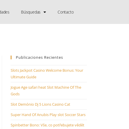
dades
Búsquedas
Contacto
Publicaciones Recientes
Slots Jackpot Casino Welcome Bonus: Your
Ultimate Guide
Jogue Age safari heat Slot Machine Of The
Gods
Slot Demónio Dj 5 Lions Casino Cat
Super Hand Of Anubis Play slot Soccer Stars
Spinbetter Bono: Vše, co potřebujete vědět