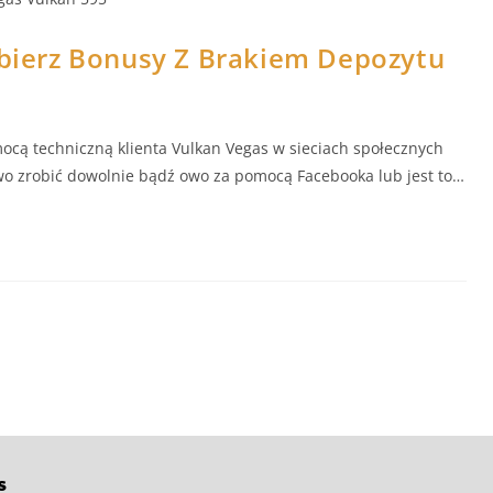
bierz Bonusy Z Brakiem Depozytu
ocą techniczną klienta Vulkan Vegas w sieciach społecznych
o zrobić dowolnie bądź owo za pomocą Facebooka lub jest to…
S