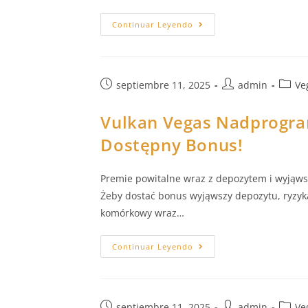
Continuar Leyendo
septiembre 11, 2025
admin
Ve
Vulkan Vegas Nadprogram
Dostępny Bonus!
Premie powitalne wraz z depozytem i wyjąwsz
Żeby dostać bonus wyjąwszy depozytu, ryzyk
komórkowy wraz…
Continuar Leyendo
septiembre 11, 2025
admin
Ve