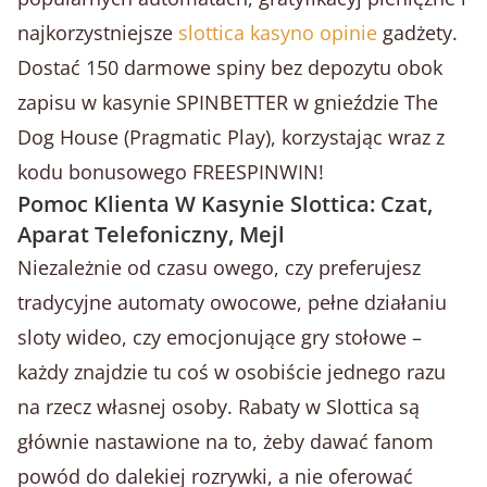
najkorzystniejsze
slottica kasyno opinie
gadżety.
Dostać 150 darmowe spiny bez depozytu obok
zapisu w kasynie SPINBETTER w gnieździe The
Dog House (Pragmatic Play), korzystając wraz z
kodu bonusowego FREESPINWIN!
Pomoc Klienta W Kasynie Slottica: Czat,
Aparat Telefoniczny, Mejl
Niezależnie od czasu owego, czy preferujesz
tradycyjne automaty owocowe, pełne działaniu
sloty wideo, czy emocjonujące gry stołowe –
każdy znajdzie tu coś w osobiście jednego razu
na rzecz własnej osoby. Rabaty w Slottica są
głównie nastawione na to, żeby dawać fanom
powód do dalekiej rozrywki, a nie oferować