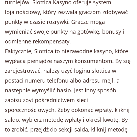
turniejów. Slottica Kasyno oferuje system
lojalnościowy, który zezwala graczom zdobywać
punkty w czasie rozrywki. Gracze mogą
wymieniać swoje punkty na gotówkę, bonusy i
odmienne rekompensaty.
Faktycznie, Slottica to niezawodne kasyno, które
wypłaca pieniądze naszym konsumentom. By się
zarejestrować, należy użyć loginu slottica w
postaci numeru telefonu albo adresu mejl, a
następnie wymyślić hasło. Jest inny sposób
zapisu zbyt pośrednictwem sieci
społecznościowych. Żeby dokonać wpłaty, kliknij
saldo, wybierz metodę wpłaty i określ kwotę. By
to zrobić, przejdź do sekcji salda, kliknij metodę