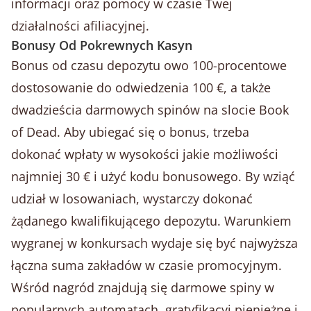
informacji oraz pomocy w czasie Twej
działalności afiliacyjnej.
Bonusy Od Pokrewnych Kasyn
Bonus od czasu depozytu owo 100-procentowe
dostosowanie do odwiedzenia 100 €, a także
dwadzieścia darmowych spinów na slocie Book
of Dead. Aby ubiegać się o bonus, trzeba
dokonać wpłaty w wysokości jakie możliwości
najmniej 30 € i użyć kodu bonusowego. By wziąć
udział w losowaniach, wystarczy dokonać
żądanego kwalifikującego depozytu. Warunkiem
wygranej w konkursach wydaje się być najwyższa
łączna suma zakładów w czasie promocyjnym.
Wśród nagród znajdują się darmowe spiny w
popularnych automatach, gratyfikacyj pieniężne i