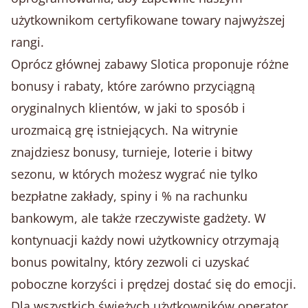
użytkownikom certyfikowane towary najwyższej
rangi.
Oprócz głównej zabawy Slotica proponuje różne
bonusy i rabaty, które zarówno przyciągną
oryginalnych klientów, w jaki to sposób i
urozmaicą grę istniejących. Na witrynie
znajdziesz bonusy, turnieje, loterie i bitwy
sezonu, w których możesz wygrać nie tylko
bezpłatne zakłady, spiny i % na rachunku
bankowym, ale także rzeczywiste gadżety. W
kontynuacji każdy nowi użytkownicy otrzymają
bonus powitalny, który zezwoli ci uzyskać
poboczne korzyści i prędzej dostać się do emocji.
Dla wszystkich świeżych użytkowników operator