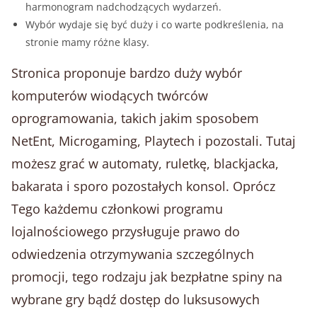
harmonogram nadchodzących wydarzeń.
Wybór wydaje się być duży i co warte podkreślenia, na
stronie mamy różne klasy.
Stronica proponuje bardzo duży wybór
komputerów wiodących twórców
oprogramowania, takich jakim sposobem
NetEnt, Microgaming, Playtech i pozostali. Tutaj
możesz grać w automaty, ruletkę, blackjacka,
bakarata i sporo pozostałych konsol. Oprócz
Tego każdemu członkowi programu
lojalnościowego przysługuje prawo do
odwiedzenia otrzymywania szczególnych
promocji, tego rodzaju jak bezpłatne spiny na
wybrane gry bądź dostęp do luksusowych