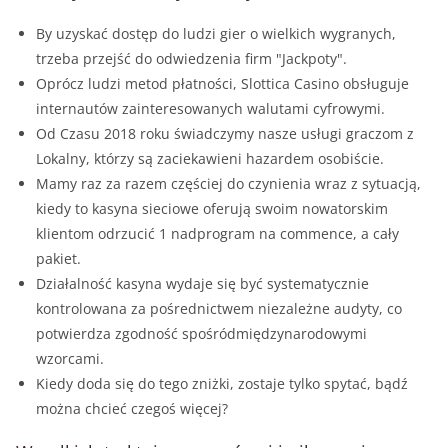
By uzyskać dostęp do ludzi gier o wielkich wygranych,
trzeba przejść do odwiedzenia firm "Jackpoty".
Oprócz ludzi metod płatności, Slottica Casino obsługuje
internautów zainteresowanych walutami cyfrowymi.
Od Czasu 2018 roku świadczymy nasze usługi graczom z
Lokalny, którzy są zaciekawieni hazardem osobiście.
Mamy raz za razem częściej do czynienia wraz z sytuacją,
kiedy to kasyna sieciowe oferują swoim nowatorskim
klientom odrzucić 1 nadprogram na commence, a cały
pakiet.
Działalność kasyna wydaje się być systematycznie
kontrolowana za pośrednictwem niezależne audyty, co
potwierdza zgodność spośródmiędzynarodowymi
wzorcami.
Kiedy doda się do tego zniżki, zostaje tylko spytać, bądź
można chcieć czegoś więcej?