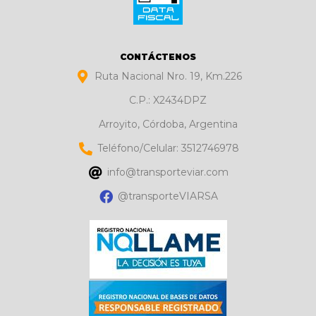
CONTÁCTENOS
Ruta Nacional Nro. 19, Km.226
C.P.: X2434DPZ
Arroyito, Córdoba, Argentina
Teléfono/Celular: 3512746978
info@transporteviar.com
@transporteVIARSA