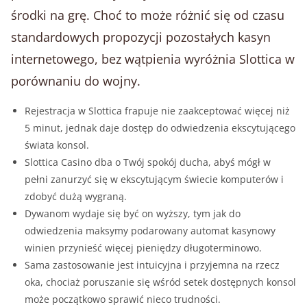
środki na grę. Choć to może różnić się od czasu
standardowych propozycji pozostałych kasyn
internetowego, bez wątpienia wyróżnia Slottica w
porównaniu do wojny.
Rejestracja w Slottica frapuje nie zaakceptować więcej niż
5 minut, jednak daje dostęp do odwiedzenia ekscytującego
świata konsol.
Slottica Casino dba o Twój spokój ducha, abyś mógł w
pełni zanurzyć się w ekscytującym świecie komputerów i
zdobyć dużą wygraną.
Dywanom wydaje się być on wyższy, tym jak do
odwiedzenia maksymy podarowany automat kasynowy
winien przynieść więcej pieniędzy długoterminowo.
Sama zastosowanie jest intuicyjna i przyjemna na rzecz
oka, chociaż poruszanie się wśród setek dostępnych konsol
może początkowo sprawić nieco trudności.