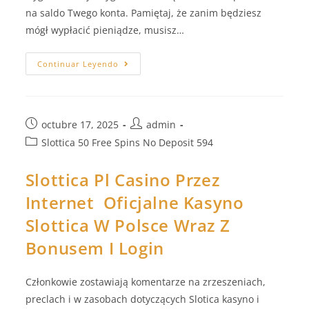
na saldo Twego konta. Pamiętaj, że zanim będziesz
mógł wypłacić pieniądze, musisz…
Continuar Leyendo
octubre 17, 2025
admin
Slottica 50 Free Spins No Deposit 594
Slottica Pl Casino Przez
Internet ️ Oficjalne Kasyno
Slottica W Polsce Wraz Z
Bonusem I Login
Członkowie zostawiają komentarze na zrzeszeniach,
preclach i w zasobach dotyczących Slotica kasyno i