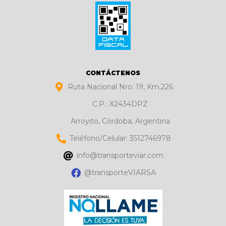
CONTÁCTENOS
Ruta Nacional Nro. 19, Km.226
C.P.: X2434DPZ
Arroyito, Córdoba, Argentina
Teléfono/Celular: 3512746978
info@transporteviar.com
@transporteVIARSA